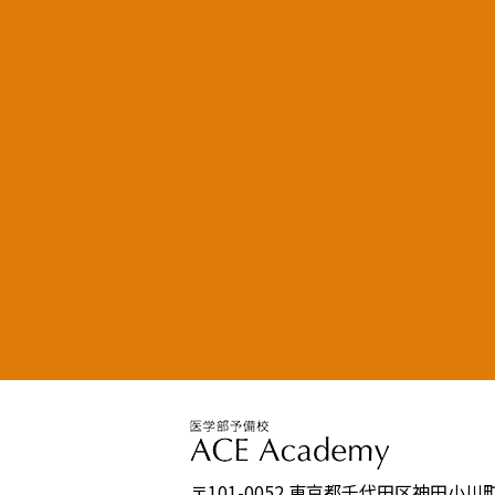
〒101-0052 東京都千代⽥区神⽥⼩川町2