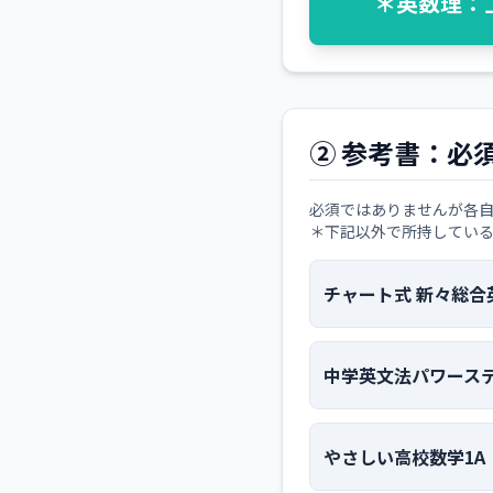
＊英数理：
② 参考書：必
必須ではありませんが各
＊下記以外で所持してい
チャート式 新々総合
中学英文法パワース
やさしい高校数学1A