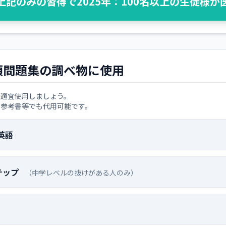
上記のみの習得で2025年：100名以上の生徒様が
須問題集の調べ物に使用
自適宜使用しましょう。
る参考書等でも代用可能です。
英語
テップ
（中学レベルの抜けがある人のみ）