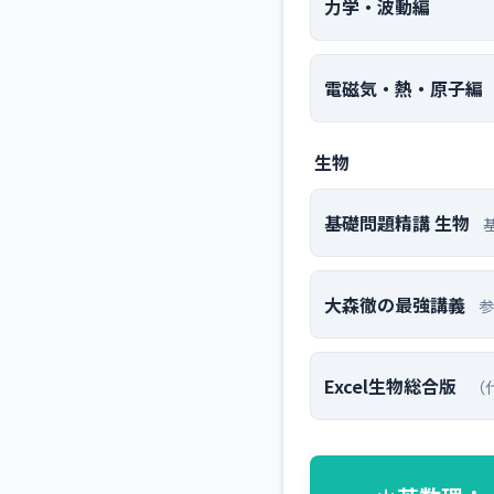
力学・波動編
電磁気・熱・原子編
生物
基礎問題精講 生物
大森徹の最強講義
参
Excel生物総合版
（