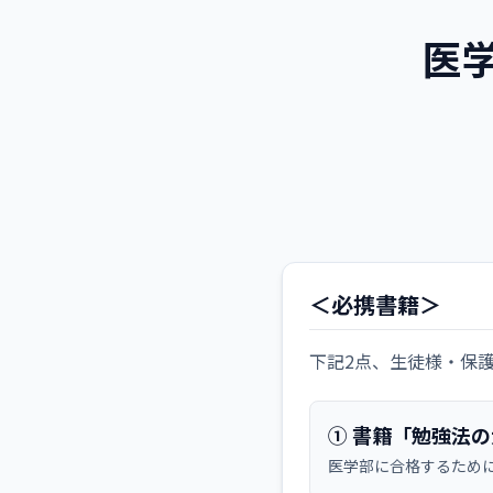
医
＜必携書籍＞
下記2点、生徒様・保
① 書籍「勉強法
医学部に合格するため