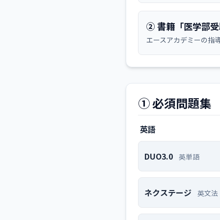
② 書籍「医学部
エースアカデミーの指
① 必須問題集
英語
DUO3.0
英単語
ネクステージ
英文法